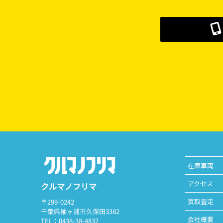
在庫車両
アクセス
クルマノフリマ
買取査定
〒299-0242
千葉県袖ヶ浦市久保田3382
会社概要
TEL：0438-38-4832