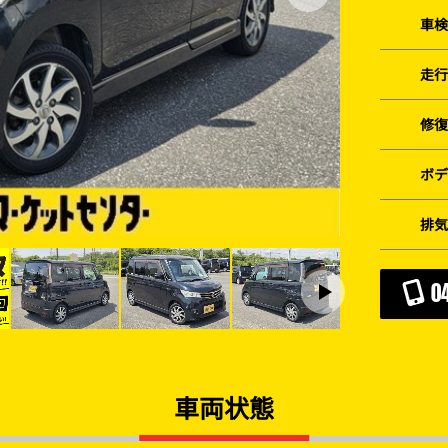
車検
走行
修復
ボデ
排気
0
車両状態