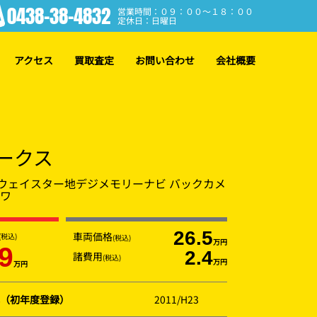
0438-38-4832
営業時間：０９：００～１８：００
定休日：日曜日
アクセス
買取査定
お問い合わせ
会社概要
ークス
ハイウェイスター地デジメモリーナビ バックカメ
パワ
26.5
車両価格
(税込)
(税込)
万円
9
2.4
諸費用
(税込)
万円
万円
（初年度登録）
2011/H23