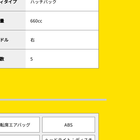
ィタイプ
ハッチバック
量
660cc
ドル
右
数
5
運転席エアバッグ
ABS
ヘッドライト：ディスチ